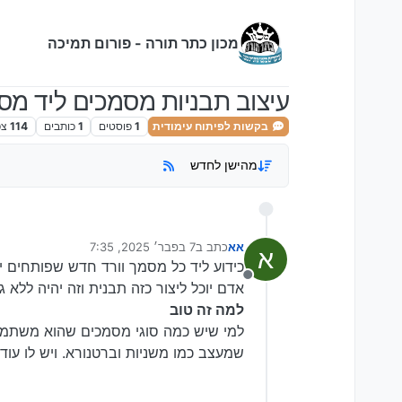
ילוג לתוכן
מכון כתר תורה - פורום תמיכה
עיצוב תבניות מסמכים ליד מס
בקשות לפיתוח עימודית
1
פוסטים
1
כותבים
114
צפ
מהישן לחדש
אא
כתב ב
7 בפבר׳ 2025, 7:35
א
נערך לאחרונה על ידי
כידוע ליד כל מסמך וורד חדש שפותחים יש
מנותק
אדם יוכל ליצור כזה תבנית וזה יהיה ללא ג
למה זה טוב
שמעצב כמו משניות וברטנורא. ויש לו עו