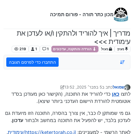
ילוג לתוכן
מכון כתר תורה - פורום תמיכה
מדריך | איך להוריד ולהתקין ו/או לעדכן את
עימודית >>>
נעוץ
נעול
הורדה והתקנה, עדכונים
1
1
219
התחברו כדי לפרסם תגובה
שמואל
כתב ב
5 בפבר׳ 2025, 13:52
נערך לאחרונה על ידי מכון כתר תורה
2 במאי 2025, 17:30
מנותק
לחצו
כאן
כדי להוריד את התוכנה, (הקישור כאן מעודכן בס"ד
אוטומטית להורדת היישום העדכני ביותר שיצא).
גם מי שמותקן לו כבר, אין צורך בהסרה, התוכנה הזו מיועדת גם
לעדכון בלבד, יש להפעיל את התוכנה במחשב ולבחור
עדכון
.
לאתר הרשמי - למעוניינים:
https://ketertorah.co.il/עימודית
.